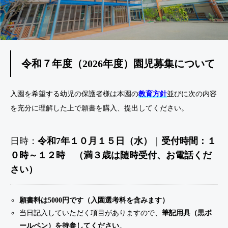
R
程の
会・
う
化
お知
わか
ら
まつ
せ
っこ
NE
体験
令和７年度（2026年度）園児募集について
W！
入園を希望する幼児の保護者様は本園の
教育方針
並びに次の内容
を充分に理解した上で願書を購入、提出してください。
​日時：
令和7年１０月１５日（水）
｜
受付時間：１
０時～１２時 （満３歳は随時受付、お電話くだ
さい）
願書料は5000円です（入園選考料を含みます）
当日記入していただく項目がありますので、
筆記用具（黒ボ
ールペン）を持参してください
。