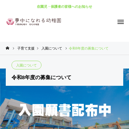
在園児・保護者の皆様へのお知らせ
子育て支援
入園について
令和8年度の募集について
春
夏
秋
入園につ
子育て支
入園につ
入園につ
入園につ
｜
｜
｜
入園について
S
S
A
いて
援
いて
いて
いて
P
U
U
園庭
NE
幼
幼
令和8年度の募集について
RI
M
T
冬
園
保育
開
W
稚
児
N
M
U
｜
舎・
室・
放、
若
園
教
G
E
M
W
園庭
内観
子育
松幼
で
育
R
N
I
て支
稚園
あ
の
N
援事
入園
そ
無
T
）
業日
説明
ぼ
償
E