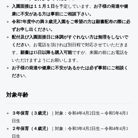
入園面接は１１月１日
を予定しています。
お子様の発達や健
康に不安がある方は事前にご相談下さい。
令和7年度中の満３歳児入園をご希望の方は願書配布の際に必
ずお申し出ください。
配付及び入園面接日に体調がすぐれない方は無理をしないで
ください
。お電話を頂ければ別日程で対応させていただきま
す。
願書は15日以降も購入可能
ですが、来園の前にお電話を
いただけますようにお願いします。
お子様の発達や健康に不安があるかたは必ず事前にご相談く
ださい
。
対象年齢
３年保育（３歳児）
｜対象：令和4年4月2日生～令和5年4月1
日生
２年保育（４歳児）
｜対象：令和3年4月2日生～令和4年4月1
日生