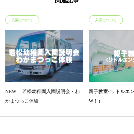
関連記事
入園について
入園説明会・わ
親子教室<リトルエンジェル>（NE
幼
W！）
TEL
在園児の方はこちら
魅力ビデオ
Copyright © Wakamatsu kinder garten